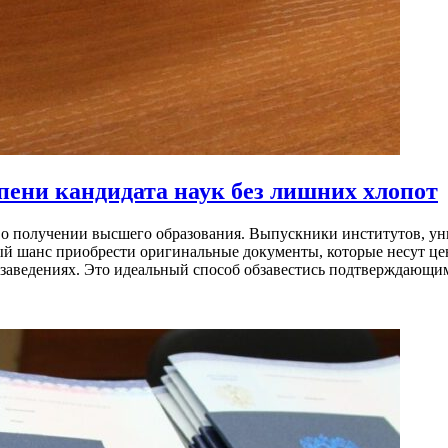
ени кандидата наук без лишних хлопот
о получении высшего образования. Выпускники институтов, уни
й шанс приобрести оригинальные документы, которые несут цен
х заведениях. Это идеальный способ обзавестись подтверждающ