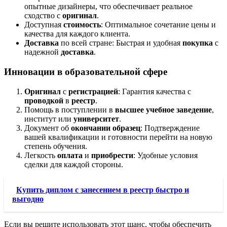
опытные дизайнеры, что обеспечивает реальное
сходство с
оригинал
.
Доступная
стоимость
: Оптимальное сочетание цены и
качества для каждого клиента.
Доставка
по всей стране: Быстрая и удобная
покупка
с
надежной
доставка
.
Инновации в образовательной сфере
Оригинал
с
регистрацией
: Гарантия качества с
проводкой
в
реестр
.
Помощь в поступлении в
высшее учебное заведение
,
институт или
университет
.
Документ об
окончании
образец
: Подтверждение
вашей квалификации и готовности перейти на новую
степень обучения.
Легкость
оплата
и
приобрести
: Удобные условия
сделки для каждой стороны.
Купить диплом с занесением в реестр быстро и
выгодно
Если вы решите использовать этот шанс, чтобы обеспечить