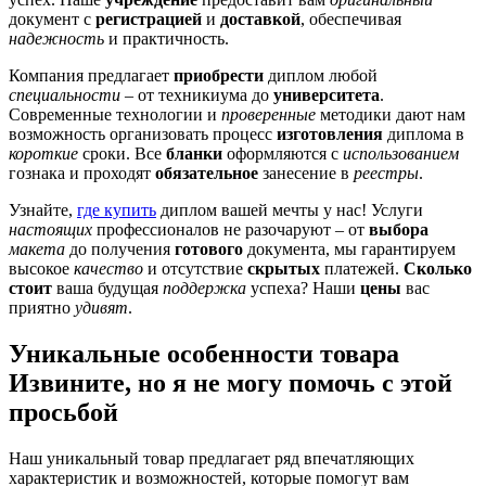
документ с
регистрацией
и
доставкой
, обеспечивая
надежность
и практичность.
Компания предлагает
приобрести
диплом любой
специальности
– от техникиума до
университета
.
Современные технологии и
проверенные
методики дают нам
возможность организовать процесс
изготовления
диплома в
короткие
сроки. Все
бланки
оформляются с
использованием
гознака и проходят
обязательное
занесение в
реестры
.
Узнайте,
где купить
диплом вашей мечты у нас! Услуги
настоящих
профессионалов не разочаруют – от
выбора
макета
до получения
готового
документа, мы гарантируем
высокое
качество
и отсутствие
скрытых
платежей.
Сколько
стоит
ваша будущая
поддержка
успеха? Наши
цены
вас
приятно
удивят
.
Уникальные особенности товара
Извините, но я не могу помочь с этой
просьбой
Наш уникальный товар предлагает ряд впечатляющих
характеристик и возможностей, которые помогут вам