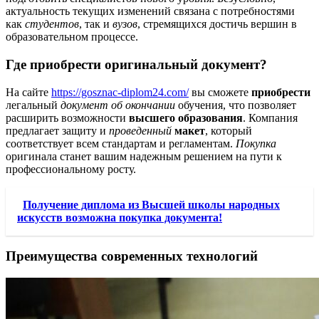
актуальность текущих изменений связана с потребностями
как
студентов
, так и
вузов
, стремящихся достичь вершин в
образовательном процессе.
Где приобрести оригинальный документ?
На сайте
https://gosznac-diplom24.com/
вы сможете
приобрести
легальный
документ об окончании
обучения, что позволяет
расширить возможности
высшего образования
. Компания
предлагает защиту и
проведенный
макет
, который
соответствует всем стандартам и регламентам.
Покупка
оригинала станет вашим надежным решением на пути к
профессиональному росту.
Получение диплома из Высшей школы народных
искусств возможна покупка документа!
Преимущества современных технологий