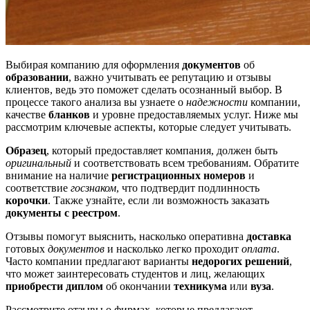
Выбирая компанию для оформления
документов
об
образовании
, важно учитывать ее репутацию и отзывы
клиентов, ведь это поможет сделать осознанный выбор. В
процессе такого анализа вы узнаете о
надежности
компании,
качестве
бланков
и уровне предоставляемых услуг. Ниже мы
рассмотрим ключевые аспекты, которые следует учитывать.
Образец
, который предоставляет компания, должен быть
оригинальный
и соответствовать всем требованиям. Обратите
внимание на наличие
регистрационных номеров
и
соответствие
госзнаком
, что подтвердит подлинность
корочки
. Также узнайте, если ли возможность заказать
документы с реестром
.
Отзывы помогут выяснить, насколько оперативна
доставка
готовых
документов
и насколько легко проходит
оплата
.
Часто компании предлагают варианты
недорогих решений
,
что может заинтересовать студентов и лиц, желающих
приобрести
диплом
об окончании
техникума
или
вуза
.
Рассмотрите отзывы о фирмах, которые предлагают