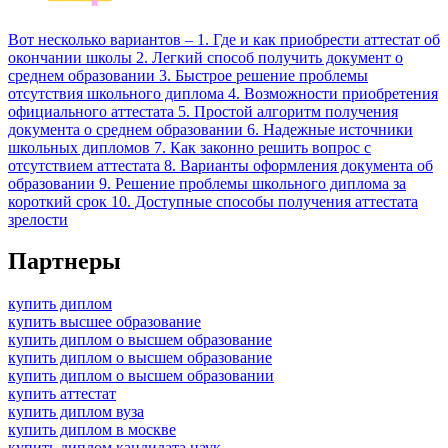
Вот несколько вариантов – 1. Где и как приобрести аттестат об
окончании школы 2. Легкий способ получить документ о
среднем образовании 3. Быстрое решение проблемы
отсутствия школьного диплома 4. Возможности приобретения
официального аттестата 5. Простой алгоритм получения
документа о среднем образовании 6. Надежные источники
школьных дипломов 7. Как законно решить вопрос с
отсутствием аттестата 8. Варианты оформления документа об
образовании 9. Решение проблемы школьного диплома за
короткий срок 10. Доступные способы получения аттестата
зрелости
Партнеры
купить диплом
купить высшее образование
купить диплом о высшем образование
купить диплом о высшем образование
купить диплом о высшем образовании
купить аттестат
купить диплом вуза
купить диплом в москве
купить диплом кандидата наук