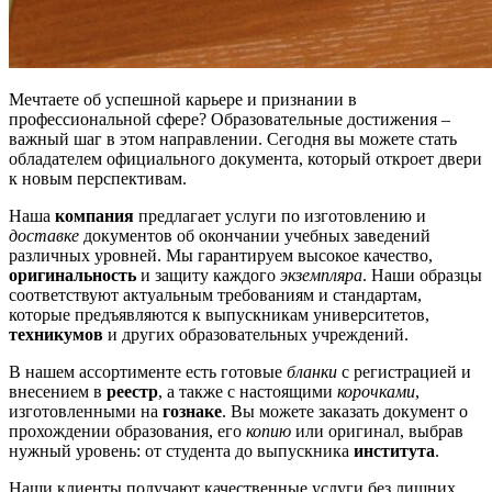
Мечтаете об успешной карьере и признании в
профессиональной сфере? Образовательные достижения –
важный шаг в этом направлении. Сегодня вы можете стать
обладателем официального документа, который откроет двери
к новым перспективам.
Наша
компания
предлагает услуги по изготовлению и
доставке
документов об окончании учебных заведений
различных уровней. Мы гарантируем высокое качество,
оригинальность
и защиту каждого
экземпляра
. Наши образцы
соответствуют актуальным требованиям и стандартам,
которые предъявляются к выпускникам университетов,
техникумов
и других образовательных учреждений.
В нашем ассортименте есть готовые
бланки
с регистрацией и
внесением в
реестр
, а также с настоящими
корочками
,
изготовленными на
гознaке
. Вы можете заказать документ о
прохождении образования, его
копию
или оригинал, выбрав
нужный уровень: от студента до выпускника
института
.
Наши клиенты получают качественные услуги без лишних