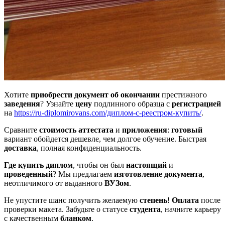
Хотите
приобрести документ об окончании
престижного
заведения
? Узнайте
цену
подлинного образца с
регистрацией
на
https://ru-diplomirovans.com/диплом-с-реестром-купить/
.
Сравните
стоимость аттестата
и
приложения
:
готовый
вариант обойдется дешевле, чем долгое обучение. Быстрая
доставка
, полная конфиденциальность.
Где купить диплом
, чтобы он был
настоящий
и
проведенный
? Мы предлагаем
изготовление документа
,
неотличимого от выданного
ВУЗом
.
Не упустите шанс получить желаемую
степень
!
Оплата
после
проверки макета. Забудьте о статусе
студента
, начните карьеру
с качественным
бланком
.