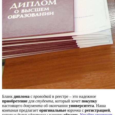
Бланк
диплома
с
проводкой
в реестре – это надежное
приобретение
для
студента
, который хочет
покупку
настоящего
документа
об окончании
университета
. Наша
компания
предлагает
оригинальные
корочки
с
регистрацией
,
которые будут
идентичны
вашему
образцу
.
Узнайте стоимость