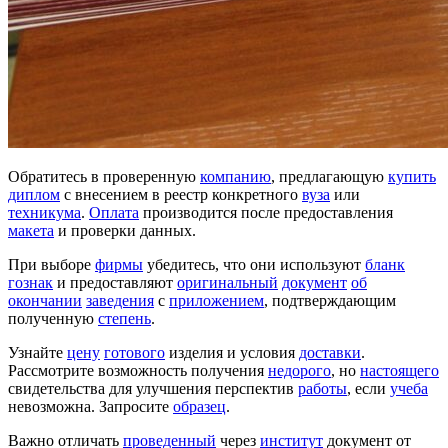
Обратитесь в проверенную
компанию
, предлагающую
купить
диплом
с внесением в реестр конкретного
вуза
или
техникума
.
Оплата
производится после предоставления
макета
и проверки данных.
При выборе
фирмы
убедитесь, что они используют
бланк
гознак
и предоставляют
оригинальный
документ
об
окончании
заведения
с
приложением
, подтверждающим
полученную
степень
.
Узнайте
цену
готового
изделия и условия
доставки
.
Рассмотрите возможность получения
недорого
, но
настоящего
свидетельства для улучшения перспектив
работы
, если
учеба
невозможна. Запросите
образец
.
Важно отличать
проведенный
через
институт
документ от