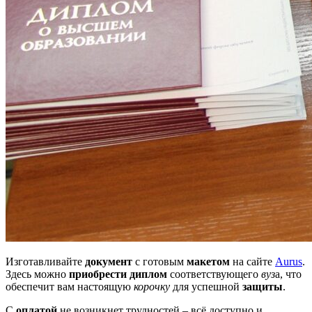
Изготавливайте
документ
с готовым
макетом
на сайте
Aurus
.
Здесь можно
приобрести диплом
соответствующего
вуз
а, что
обеспечит вам настоящую
корочку
для успешной
защиты
.
С
оплатой
не возникнет трудностей – всё доступно и