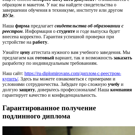
образцом и макетом. У нас вы найдете свидетельства о
завершении обучения в техникуме, институте или другом
ВУЗе
.
Наша
фирма
предлагает
свидетельства об образовании с
реестром
. Информация о
студенте
и годе выпуска будет
внесена корректно. Гарантия успешной проверки при
устройстве на
работу
.
Узнайте
цену
аттестата нужного вам учебного заведения. Мы
предлагаем как
готовый
вариант, так и возможность
заказать
разработку по индивидуальным требованиям.
Наш сайт:
https://ru-diplomirovans.com/диплом-с-реестром-
купить/
. Здесь вы можете ознакомиться с примерами и
условиями сотрудничества. Забудьте про сложную
учебу
и
долгую
защиту
, доверьтесь профессионалам! Наша
компания
гарантирует качество и конфиденциальность.
Гарантированное получение
подлинного диплома