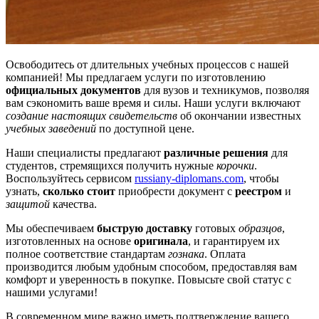
Освободитесь от длительных учебных процессов с нашей
компанией! Мы предлагаем услуги по изготовлению
официальных документов
для вузов и техникумов, позволяя
вам сэкономить ваше время и силы. Наши услуги включают
создание настоящих свидетельств
об окончании известных
учебных заведений
по доступной цене.
Наши специалисты предлагают
различные решения
для
студентов, стремящихся получить нужные
корочки
.
Воспользуйтесь сервисом
russiany-diplomans.com
, чтобы
узнать,
сколько стоит
приобрести документ с
реестром
и
защитой
качества.
Мы обеспечиваем
быструю доставку
готовых
образцов
,
изготовленных на основе
оригинала
, и гарантируем их
полное соответствие стандартам
гознака
. Оплата
производится любым удобным способом, предоставляя вам
комфорт и уверенность в покупке. Повысьте свой статус с
нашими услугами!
В современном мире важно иметь подтверждение вашего