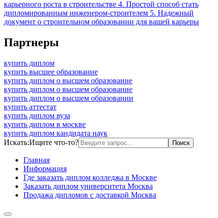
карьерного роста в строительстве 4. Простой способ стать
дипломированным инженером-строителем 5. Надежный
документ о строительном образовании для вашей карьеры
Партнеры
купить диплом
купить высшее образование
купить диплом о высшем образование
купить диплом о высшем образование
купить диплом о высшем образовании
купить аттестат
купить диплом вуза
купить диплом в москве
купить диплом кандидата наук
Искать:
Ищите что-то?
Главная
Информация
Где заказать диплом колледжа в Москве
Заказать диплом университета Москва
Продажа дипломов с доставкой Москва