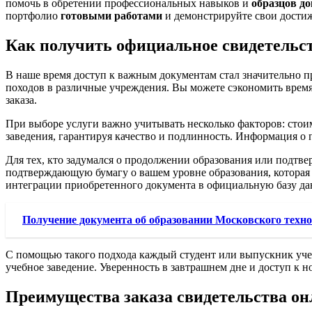
помочь в обретении профессиональных навыков и
образцов д
портфолио
готовыми работами
и демонстрируйте свои достиж
Как получить официальное свидетельст
В наше время доступ к важным документам стал значительно п
походов в различные учреждения. Вы можете сэкономить врем
заказа.
При выборе услуги важно учитывать несколько факторов: стои
заведения, гарантируя качество и подлинность. Информация о 
Для тех, кто задумался о продолжении образования или подтв
подтверждающую бумагу о вашем уровне образования, которая б
интеграции приобретенного документа в официальную базу да
Получение документа об образовании Московского техно
С помощью такого подхода каждый студент или выпускник уче
учебное заведение. Уверенность в завтрашнем дне и доступ к
Преимущества заказа свидетельства о