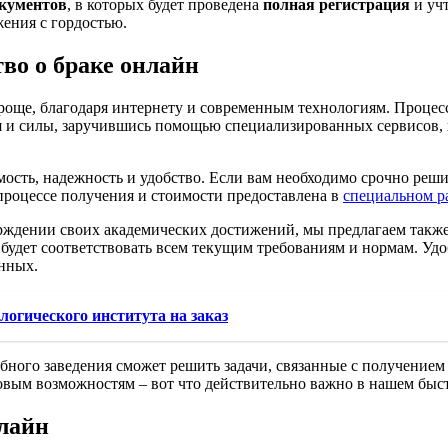
окументов
, в которых будет проведена
полная регистрация
и уч
ения с гордостью.
во о браке онлайн
роще, благодаря интернету и современным технологиям. Процес
я и силы, заручившись помощью специализированных сервисов, 
мость, надежность и удобство. Если вам необходимо срочно реш
процессе получения и стоимости предоставлена в
специальном р
ерждении своих академических достижений, мы предлагаем такж
удет соответствовать всем текущим требованиям и нормам. Удоб
нных.
логического института на заказ
бного заведения сможет решить задачи, связанные с получение
 новым возможностям – вот что действительно важно в нашем бы
нлайн