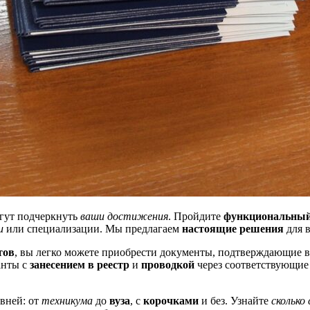
огут подчеркнуть
ваши достижения
. Пройдите
функциональный
и
или специализации. Мы предлагаем
настоящие решения
для 
тов
, вы легко можете приобрести документы, подтверждающие в
анты с
занесением в реестр
и
проводкой
через соответствующие
вней: от
техникума
до
вуза
, с
корочками
и без. Узнайте
сколько