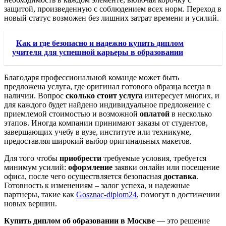
защитой, произведенную с соблюдением всех норм. Переход в
новый статус возможен без лишних затрат времени и усилий.
Как и где безопасно и надежно купить диплом
учителя для успешной карьеры в образовании
Благодаря профессиональной команде может быть
предложена услуга, где оригинал готового образца всегда в
наличии. Вопрос
сколько стоит услуга
интересует многих, и
для каждого будет найдено индивидуальное предложение с
приемлемой стоимостью и возможной
оплатой
в несколько
этапов. Иногда компании принимают заказы от студентов,
завершающих учебу в вузе, институте или техникуме,
предоставляя широкий выбор оригинальных макетов.
Для того чтобы
приобрести
требуемые условия, требуется
минимум усилий:
оформление
заявки онлайн или посещение
офиса, после чего осуществляется безопасная
доставка
.
Готовность к изменениям – залог успеха, и надежные
партнеры, такие как
Gosznac-diplom24
, помогут в достижении
новых вершин.
Купить диплом об образовании в Москве
— это решение