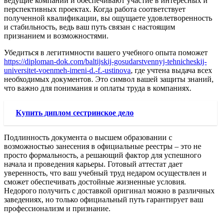
ведущие компании и обеспечивают участие в интересных и
перспективных проектах. Когда работа соответствует
полученной квалификации, вы ощущаете удовлетворенность
и стабильность, ведь ваш путь связан с настоящим
признанием и возможностями.
Убедиться в легитимности вашего учебного опыта поможет
https://diploman-dok.com/baltijskij-gosudarstvennyj-tehnicheskij-
universitet-voenmeh-imeni-d.-f.-ustinova
, где учтена выдача всех
необходимых документов. Это символ вашей защиты знаний,
что важно для понимания и оплаты труда в компаниях.
Купить диплом сестринское дело
Подлинность документа о высшем образовании с
возможностью занесения в официальные реестры – это не
просто формальность, а решающий фактор для успешного
начала и проведения карьеры. Готовый аттестат дает
уверенность, что ваш учебный труд недаром осуществлен и
сможет обеспечивать достойные жизненные условия.
Недорого получить с доставкой оригинал можно в различных
заведениях, но только официальный путь гарантирует ваш
профессионализм и признание.