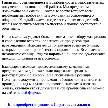
Гарантия оригинальности
и стабильности предоставляемых
документов – основа нашей работы. Мы предлагаем
документы об окончании
, которые соответствуют всем
необходимым требованиям и ожиданиям современного
общества. Каждый
макет
создается с учетом всех деталей,
чтобы обеспечить
высшее качество
и полное соответствие
оригиналу.
Наша
компания
уделяет большое внимание выбору материалов
и соблюдению всех технологических процессов при
изготовлении
. Используются только проверенные
бланки
,
которые прошли строгий тест на подлинность. Все изделия,
независимо от вида, будь то
корочка
или полное
приложение
,
проходят сложный этап проверки.
Благодаря высокому профессионализму команды, мы
предлагаем вам действительно надежные варианты с
регистрацией
и
с занесением
в специальные
реестры
.
Получение документа происходит абсолютно легально, и за
прошедший
год
мы успешно помогли тысячам клиентов.
Узнать,
сколько стоит
документ и
где приобрести
его можно
на сайте
нашей фирмы
.
Как приобрести диплом в Саратове легально и