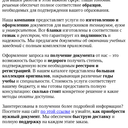
решения
обеспечат полное соответствие
образцов
,
необходимых для подтверждения вашего образования.
Наша
компания
предоставляет услуги по
изготовлению и
оформлению
документов для выпускников
техникумов, вузов
и университетов
. Все
бланки
изготовлены в соответствии с
гознак
и
реестром
, что гарантирует их
подлинность
и
надежность. Мы предлагаем
документы об окончании учебных
заведений
с полным комплектом
приложений
.
Оформление запроса на
получение документа
от нас – это
возможность быстро и
недорого
получить степень,
подтвержденную всем необходимым
реестром и
регистрацией
. В нашем каталоге представлена
большая
коллекция оригиналов
, накрывающая различные
годы
учебы
и специальности. Стоимость услуги соответствует
вашему бюджету, и мы готовы предоставить полную
консультацию:
сколько стоит
конкретное решение и какие
методы
оплаты
доступны.
Заинтересованы в получении более подробной информации?
Посетите наш сайт
по этой ссылке
и узнайте,
как приобрести
нужный документ
. Мы обеспечим
быструю доставку
и
полную
поддержку
на каждом этапе заказа.