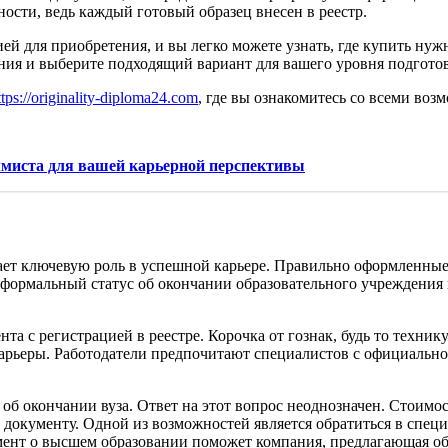
ости, ведь каждый готовый образец внесен в реестр.
ей для приобретения, и вы легко можете узнать, где купить ну
ия и выберите подходящий вариант для вашего уровня подгото
ttps://originality-diploma24.com
, где вы ознакомитесь со всеми во
миста для вашей карьерной перспективы
ает ключевую роль в успешной карьере. Правильно оформленные
 формальный статус об окончании образовательного учреждения
та с регистрацией в реестре. Корочка от гознак, будь то техни
карьеры. Работодатели предпочитают специалистов с официальн
об окончании вуза. Ответ на этот вопрос неоднозначен. Стоимос
 документу. Одной из возможностей является обратиться в спец
мент о высшем образовании поможет компания, предлагающая обр