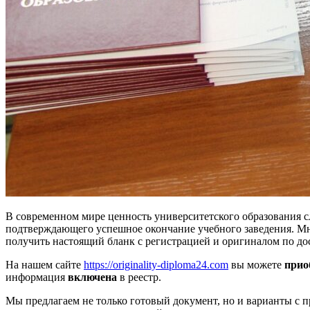
В современном мире ценность университетского образования с
подтверждающего успешное окончание учебного заведения. Мно
получить настоящий бланк с регистрацией и оригиналом по д
На нашем сайте
https://originality-diploma24.com
вы можете
прио
информация
включена
в реестр.
Мы предлагаем не только готовый документ, но и варианты с п