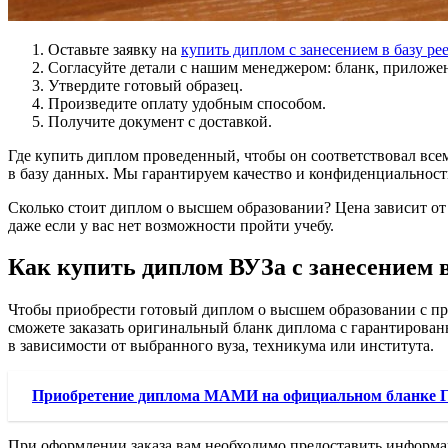
Оставьте заявку на
купить диплом с занесением в базу ре
Согласуйте детали с нашим менеджером: бланк, приложен
Утвердите готовый образец.
Произведите оплату удобным способом.
Получите документ с доставкой.
Где купить диплом проведенный, чтобы он соответствовал все
в базу данных. Мы гарантируем качество и конфиденциальност
Сколько стоит диплом о высшем образовании? Цена зависит от
даже если у вас нет возможности пройти учебу.
Как купить диплом ВУЗа с занесением в
Чтобы приобрести готовый диплом о высшем образовании с про
сможете заказать оригинальный бланк диплома с гарантированн
в зависимости от выбранного вуза, техникума или института.
Приобретение диплома МАМИ на официальном бланке 
При оформлении заказа вам необходимо предоставить информац