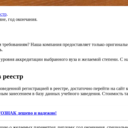
естр
.
ие, год окончания.
м требованиям? Наша компания предоставляет только оригинальн
ь.
 уровня аккредитации выбранного вуза и желаемой степени. С н
 реестр
веденной регистрацией в реестре, достаточно перейти на сайт
ым занесением в базу данных учебного заведения. Стоимость так
ГОЗНАК дешево и надежно!
ию о желаемых параметрах диплома: год окончания, специальнос