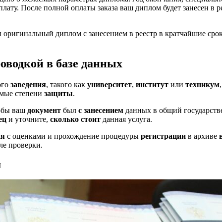
оплату. После полной оплаты заказа ваш диплом будет занесен в 
 оригинальный диплом с занесением в реестр в кратчайшие срок
оводкой в базе данных
ого
заведения
, такого как
университет
,
институт
или
техникум
имые степени
защиты
.
тобы ваш
документ
был
с занесением
данных в общий государст
ец
и уточните,
сколько стоит
данная услуга.
ия
с оценками и прохождение процедуры
регистрации
в архиве
ле проверки.
и