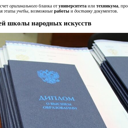
счет
оригинального
бланка от
университета
или
техникума
, пр
ая этапы
учебы
, возможные
работы
и
доставку
документов.
й школы народных искусств