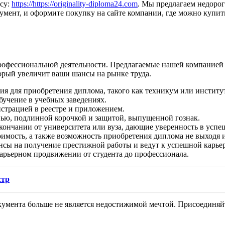
есу:
https://https://originality-diploma24.com
. Мы предлагаем недоро
умент, и оформите покупку на сайте компании, где можно купит
офессиональной деятельности. Предлагаемые нашей компанией 
орый увеличит ваши шансы на рынке труда.
я для приобретения диплома, такого как техникум или институт,
бучение в учебных заведениях.
истрацией в реестре и приложением.
нью, подлинной корочкой и защитой, выпущенной гознак.
ончании от университета или вуза, дающие уверенность в успе
оимость, а также возможность приобретения диплома не выходя и
ы на получение престижной работы и ведут к успешной карьер
арьерном продвижении от студента до профессионала.
стр
кумента больше не является недостижимой мечтой. Присоединяй