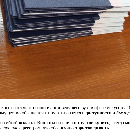
жный документ об окончании ведущего вуза в сфере искусства.
имущество обращения к нам заключается в
доступности
и
быстр
ью гибкой
оплаты
. Вопросы о цене и о том,
где купить
, всегда 
истрацию
с реестром, что обеспечивает
достоверность
.