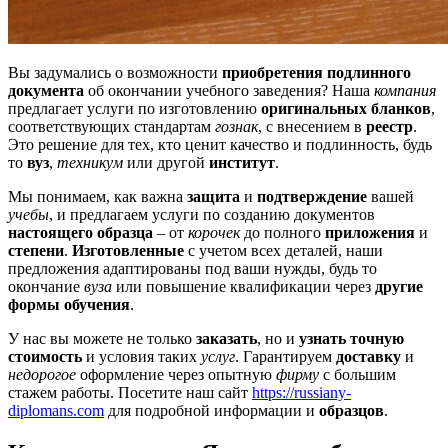
Вы задумались о возможности
приобретения подлинного
документа
об окончании учебного заведения? Наша
компания
предлагает услуги по изготовлению
оригинальных бланков
,
соответствующих стандартам
гознак
, с внесением в
реестр
.
Это решение для тех, кто ценит качество и подлинность, будь
то
вуз
,
техникум
или другой
институт
.
Мы понимаем, как важна
защита
и
подтверждение
вашей
учебы
, и предлагаем услуги по созданию документов
настоящего образца
– от
корочек
до полного
приложения
и
степени
.
Изготовленные
с учетом всех деталей, наши
предложения адаптированы под ваши нужды, будь то
окончание
вуза
или повышение квалификации через
другие
формы обучения
.
У нас вы можете не только
заказать
, но и
узнать точную
стоимость
и условия таких
услуг
. Гарантируем
доставку
и
недорогое
оформление через опытную
фирму
с большим
стажем работы. Посетите наш сайт
https://russiany-
diplomans.com
для подробной информации и
образцов
.