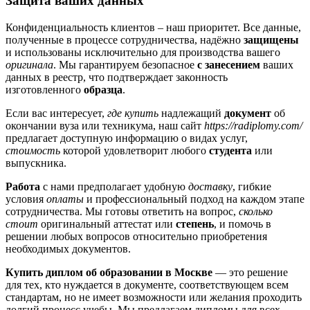
Защита ваших данных
Конфиденциальность клиентов – наш приоритет. Все данные,
полученные в процессе сотрудничества, надёжно
защищены
и использованы исключительно для производства вашего
оригинала
. Мы гарантируем безопасное
с занесением
ваших
данных в реестр, что подтверждает законность
изготовленного
образца
.
Если вас интересует,
где купить
надлежащий
документ
об
окончании вуза или техникума, наш сайт
https://radiplomy.com/
предлагает доступную информацию о видах услуг,
стоимость
которой удовлетворит любого
студента
или
выпускника.
Работа
с нами предполагает удобную
доставку
, гибкие
условия
оплаты
и профессиональный подход на каждом этапе
сотрудничества. Мы готовы ответить на вопрос,
сколько
стоит
оригинальный аттестат или
степень
, и помочь в
решении любых вопросов относительно приобретения
необходимых документов.
Купить диплом об образовании в Москве
— это решение
для тех, кто нуждается в документе, соответствующем всем
стандартам, но не имеет возможности или желания проходить
долгий процесс учебы. Мы предлагаем дипломы для всех