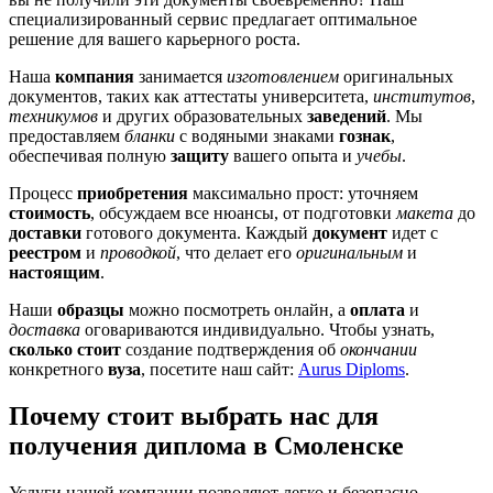
специализированный сервис предлагает оптимальное
решение для вашего карьерного роста.
Наша
компания
занимается
изготовлением
оригинальных
документов, таких как аттестаты университета,
институтов
,
техникумов
и других образовательных
заведений
. Мы
предоставляем
бланки
с водяными знаками
гознак
,
обеспечивая полную
защиту
вашего опыта и
учебы
.
Процесс
приобретения
максимально прост: уточняем
стоимость
, обсуждаем все нюансы, от подготовки
макета
до
доставки
готового документа. Каждый
документ
идет с
реестром
и
проводкой
, что делает его
оригинальным
и
настоящим
.
Наши
образцы
можно посмотреть онлайн, а
оплата
и
доставка
оговариваются индивидуально. Чтобы узнать,
сколько стоит
создание подтверждения об
окончании
конкретного
вуза
, посетите наш сайт:
Aurus Diploms
.
Почему стоит выбрать нас для
получения диплома в Смоленске
Услуги нашей компании позволяют легко и безопасно