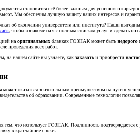
документы становится всё более важным для успешного карьерн
 высот. Мы обеспечим лучшую защиту ваших интересов и гаран
икат об окончании университета или института? Наши выгодны
сайт
, чтобы ознакомиться с полным списком услуг и сделать оп
ацией на
оригинальных
бланках ГОЗНАК может быть
недорого
и
сле проведения всех работ.
ум, на нашем сайте вы узнаете, как
заказать
и приобрести
насто
ни
я может оказаться значительным преимуществом на пути к успе
свидетельства об образовании. Современные технологии позволя
ых тем, что использует ГОЗНАК. Подлинность подтверждается с
тавку в кратчайшие сроки.