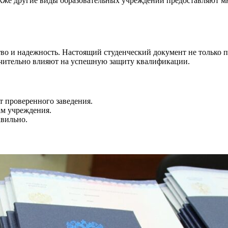
акже другие виды образовательных учреждений предоставляют м
во и надежность. Настоящий студенческий документ не только п
ачительно влияют на успешную защиту квалификации.
т проверенного заведения.
ам учреждения.
авильно.