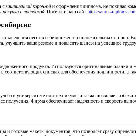
а
с
защищенной корочкой
и оформления диплома, не покидая ком
ая
покупка с проводкой
. Посетите наш сайт
https://aurus-diploms.co
осибирске
о заведения несет в себе множество положительных сторон. Во
та, улучшить ваше резюме и повысить шансы на успешное трудоу
едложенного продукта. Используются оригинальные бланки и ма
в соответствующих списках для обеспечения подлинности, а такж
учеба в университете или техникуме, а также позволяет избежат
сс получения. Фирма обеспечивает надежность и скорость выпол
ы и готовые макеты документов, что позволяет сразу определить