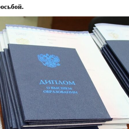
росьбой.