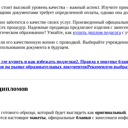
 стоит высокий уровень качества – важный аспект. Изучите при
оящими документами требует определенной оплаты, однако она д
ьно заботится о качестве своих услуг. Произведенный официальн
сех процедур. Надежные продавцы предлагают изделия с занесе
огическом образовании? Узнайте, как
купить диплом педагога
с у
 или его качественную копию с проводкой. Выбирайте учреждени
спользования документа в будущем.
 где купить и как избежать подделки2. Правда о покупке бла
ов на рынке образовательных документовРекомендую выбрать
 дипломов
я готового
образца
, который будет выглядеть как
оригинальный
.
ются настоящие
макеты
, официальные
бланки
с
занесением
инфо