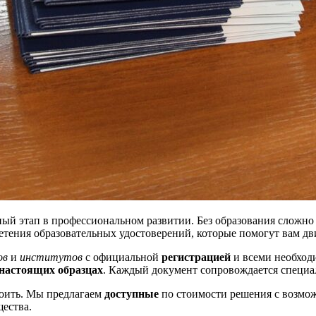
ый этап в профессиональном развитии. Без образования сложно
тения образовательных удостоверений, которые помогут вам дви
ов
и
институтов
с официальной
регистрацией
и всеми необход
настоящих образцах
. Каждый документ сопровождается специа
коить. Мы предлагаем
доступные
по стоимости решения с возм
ества.