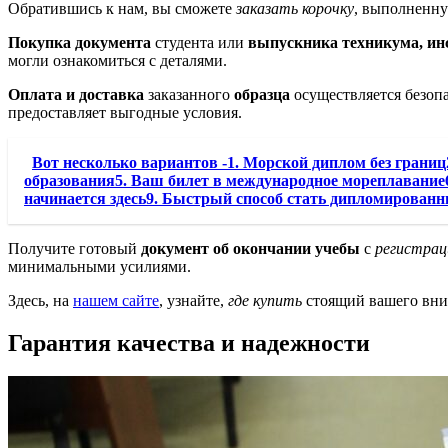
Обратившись к нам, вы сможете
заказать корочку
, выполненн
Покупка документа
студента или
выпускника техникума, ин
могли ознакомиться с деталями.
Оплата и доставка
заказанного
образца
осуществляется безопас
предоставляет выгодные условия.
Вот несколько вариантов -1. Морской диплом без границ
образования5. Ваш билет в международное мореплавание6
начинается здесь9. Быстрый способ стать дипломирован
Получите готовый
документ об окончании учебы
с
регистрац
минимальными усилиями.
Здесь, на
нашем сайте
, узнайте,
где купить
стоящий вашего вн
Гарантия качества и надежности