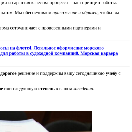
ии и гарантия качества процесса – наш принцип работы.
опытом. Мы обеспечиваем
приложение и образец
, чтобы вы
рма сотрудничает с проверенными партнерами и
боты на флоте4. Легальное оформление морского
для работы в судоходной компании8. Морская карьера
едорогое
решение и поддержим вашу сегодняшнюю
учебу
с
ие
или следующую
степень
в вашем
заведении
.