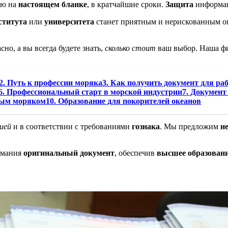
ую на
настоящем бланке
, в кратчайшие сроки.
Защита
информац
ститута
или
университета
станет приятным и нерискованным 
но, а вы всегда будете знать,
сколько стоит
ваш выбор. Наша фи
2. Путь к профессии моряка3. Как получить документ для ра
. Профессиональный старт в морской индустрии7. Документ 
ным моряком10. Образование для покорителей океанов
ией
и в соответствии с требованиями
гознака
. Мы предложим
н
имания
оригинальный документ
, обеспечив
высшее образован