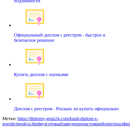
подлинности
Официальный диплом с реестром - быстрое и
безопасное решение
Купить диплом с оценками
Диплом с реестром - Реально ли купить официально
Метки:
https://diplomy-grup24.com/kupit-diplom-v-
gorode/moskva.html
вуз
готовый
заведение
настоящий
оригинал
фи