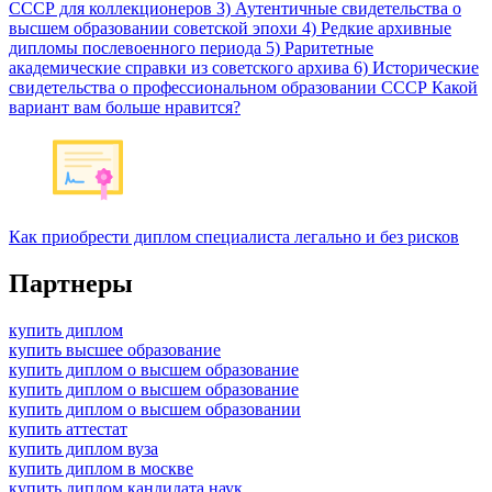
СССР для коллекционеров 3) Аутентичные свидетельства о
высшем образовании советской эпохи 4) Редкие архивные
дипломы послевоенного периода 5) Раритетные
академические справки из советского архива 6) Исторические
свидетельства о профессиональном образовании СССР Какой
вариант вам больше нравится?
Как приобрести диплом специалиста легально и без рисков
Партнеры
купить диплом
купить высшее образование
купить диплом о высшем образование
купить диплом о высшем образование
купить диплом о высшем образовании
купить аттестат
купить диплом вуза
купить диплом в москве
купить диплом кандидата наук