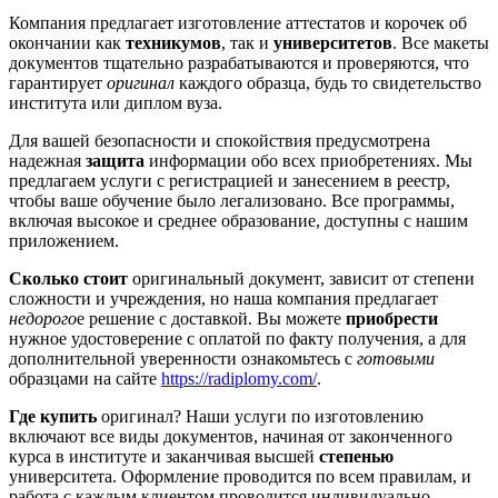
Компания предлагает изготовление аттестатов и корочек об
окончании как
техникумов
, так и
университетов
. Все макеты
документов тщательно разрабатываются и проверяются, что
гарантирует
оригинал
каждого образца, будь то свидетельство
института или диплом вуза.
Для вашей безопасности и спокойствия предусмотрена
надежная
защита
информации обо всех приобретениях. Мы
предлагаем услуги с регистрацией и занесением в реестр,
чтобы ваше обучение было легализовано. Все программы,
включая высокое и среднее образование, доступны с нашим
приложением.
Сколько стоит
оригинальный документ, зависит от степени
сложности и учреждения, но наша компания предлагает
недорого
е решение с доставкой. Вы можете
приобрести
нужное удостоверение с оплатой по факту получения, а для
дополнительной уверенности ознакомьтесь с
готовыми
образцами на сайте
https://radiplomy.com/
.
Где купить
оригинал? Наши услуги по изготовлению
включают все виды документов, начиная от законченного
курса в институте и заканчивая высшей
степенью
университета. Оформление проводится по всем правилам, и
работа с каждым клиентом проводится индивидуально.