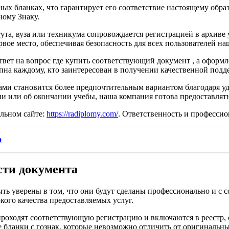
х бланках, что гарантирует его соответствие настоящему обра
ному Знаку.
та, вуза или техникума сопровождается регистрацией в архиве у
ое место, обеспечивая безопасность для всех пользователей на
твет на вопрос где купить соответствующий документ , а оформл
упна каждому, кто заинтересован в получении качественной подд
ами становится более предпочтительным вариантом благодаря у
и или об окончании учебы, наша компания готова предоставлят
льном сайте:
https://radiplomy.com/
. Ответственность и профессио
о
сти документа
ть уверены в том, что они будут сделаны профессионально и с 
ого качества предоставляемых услуг.
роходят соответствующую регистрацию и включаются в реестр, 
бланки с гознак, которые невозможно отличить от оригинальны