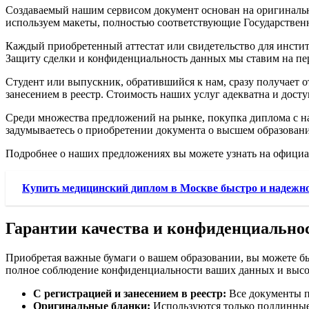
Создаваемый нашим сервисом документ основан на оригинальны
используем макеты, полностью соответствующие Государствен
Каждый приобретенный аттестат или свидетельство для институ
Защиту сделки и конфиденциальность данных мы ставим на перв
Студент или выпускник, обратившийся к нам, сразу получает о
занесением в реестр. Стоимость наших услуг адекватна и дост
Среди множества предложений на рынке, покупка диплома с н
задумываетесь о приобретении документа о высшем образовани
Подробнее о наших предложениях вы можете узнать на официа
Купить медицинский диплом в Москве быстро и надежн
Гарантии качества и конфиденциально
Приобретая важные бумаги о вашем образовании, вы можете бы
полное соблюдение конфиденциальности ваших данных и высок
С регистрацией и занесением в реестр:
Все документы п
Оригинальные бланки:
Используются только подлинные 