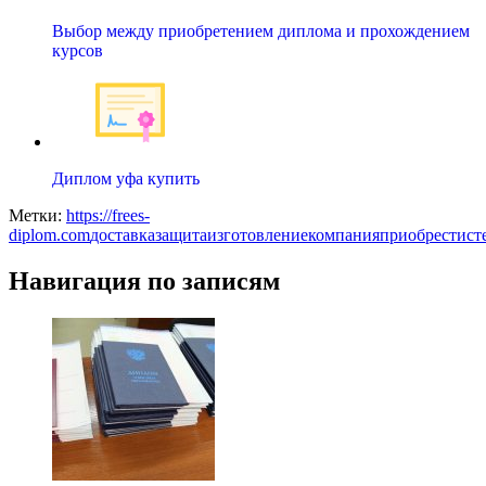
Выбор между приобретением диплома и прохождением
курсов
Диплом уфа купить
Метки:
https://frees-
diplom.com
доставка
защита
изготовление
компания
приобрести
ст
Навигация по записям