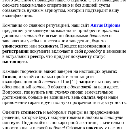
сможете максимально оперативно и без лишней суеты
обзавестись нужным атрибутом, который подтвердит вашу
квалификацию.
Компания со славной репутацией, наш сайт
Aurus Diploms
предлагает уникальную возможность приобрести
оригинал
диплома с
корочкой
и всеми необходимыми
бланками
о
завершении учебы в престижном заведении, будь то
университет
или
техникум
. Процесс
изготовления
и
регистрации
документа включает в себя
проводку
и занесение
в актуальный
реестр
, что придаёт документу статус
настоящего
.
Каждый творческий
макет
заверен на настоящих бумагах
Гознак
, и остаётся только пройти этап защиты
квалификационной
степени
. При{‘ ‘}
защите
вы получите
обоснованный
готовый
образец с
доставкой
на ваш адрес.
Вопросов, где купить или
сколько стоит
замечательное
достижение, больше не возникает, ведь
оплата
через наше
приложение гарантирует полную прозрачность и доступность.
Оцените
стоимость
и
недорогие
тарифы на предложенные
решения, которые будут аккредитованы в любом
институте
или
вузе
. Поднимайтесь по карьерной лестнице, значительно
упростив шаги в своей
работе
! Оформив
покупку
у нас, вы