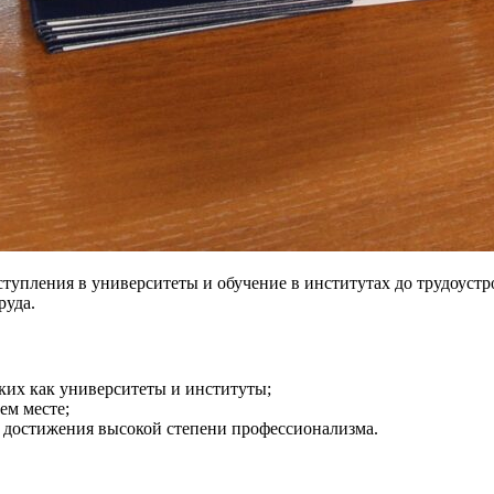
тупления в университеты и обучение в институтах до трудоустр
руда.
ких как университеты и институты;
ем месте;
 достижения высокой степени профессионализма.