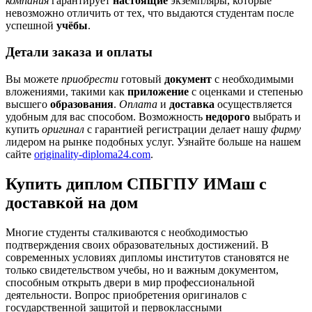
компания
гарантирует
настоящие
экземпляры, которые
невозможно отличить от тех, что выдаются студентам после
успешной
учёбы
.
Детали заказа и оплаты
Вы можете
приобрести
готовый
документ
с необходимыми
вложениями, такими как
приложение
с оценками и степенью
высшего
образования
.
Оплата
и
доставка
осуществляется
удобным для вас способом. Возможность
недорого
выбрать и
купить
оригинал
с гарантией регистрации делает нашу
фирму
лидером на рынке подобных услуг. Узнайте больше на нашем
сайте
originality-diploma24.com
.
Купить диплом СПБГПУ ИМаш с
доставкой на дом
Многие студенты сталкиваются с необходимостью
подтверждения своих образовательных достижений. В
современных условиях дипломы институтов становятся не
только свидетельством учебы, но и важным документом,
способным открыть двери в мир профессиональной
деятельности. Вопрос приобретения оригиналов с
государственной защитой и первоклассными