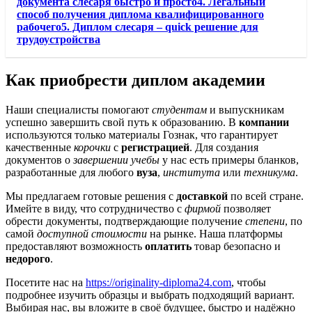
документа слесаря быстро и просто4. Легальный
способ получения диплома квалифицированного
рабочего5. Диплом слесаря – quick решение для
трудоустройства
Как приобрести диплом академии
Наши специалисты помогают
студентам
и выпускникам
успешно завершить свой путь к образованию. В
компании
используются только материалы
Гознак
, что гарантирует
качественные
корочки
с
регистрацией
. Для создания
документов о
завершении учебы
у нас есть примеры бланков,
разработанные для любого
вуза
,
института
или
техникума
.
Мы предлагаем готовые решения с
доставкой
по всей стране.
Имейте в виду, что сотрудничество с
фирмой
позволяет
обрести документы, подтверждающие получение
степени
, по
самой
доступной стоимости
на рынке. Наша платформы
предоставляют возможность
оплатить
товар безопасно и
недорого
.
Посетите нас на
https://originality-diploma24.com
, чтобы
подробнее изучить образцы и выбрать подходящий вариант.
Выбирая нас, вы вложите в своё будущее, быстро и надёжно