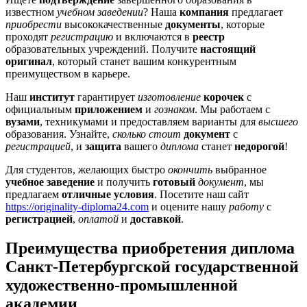
известном
учебном заведении
? Наша
компания
предлагает
приобрести
высококачественные
документы
, которые
проходят
регистрацию
и включаются в
реестр
образовательных учреждений. Получите
настоящий
оригинал
, который станет вашим конкурентным
преимуществом в карьере.
Наш
институт
гарантирует
изготовление
корочек
с
официальным
приложением
и
гознаком
. Мы работаем с
вузами
, техникумами и предоставляем варианты для
высшего
образования. Узнайте,
сколько стоит
документ
с
регистрацией
, и
защита
вашего
диплома
станет
недорогой
!
Для студентов, желающих быстро
окончить
выбранное
учебное заведение
и получить
готовый
документ
, мы
предлагаем
отличные условия
. Посетите наш сайт
https://originality-diploma24.com
и оцените нашу
работу
с
регистрацией
,
оплатой
и
доставкой
.
Преимущества приобретения диплома
Санкт-Петербургской государственной
художественно-промышленной
академии