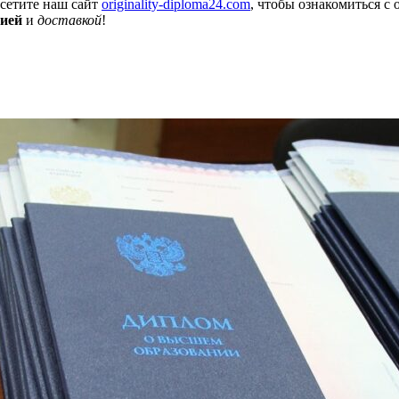
осетите наш сайт
originality-diploma24.com
, чтобы ознакомиться с 
цией
и
доставкой
!