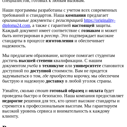
специалистов, готовых к любым вызовам.
Наши программы разработаны с учетом всех современных
требований и стандартов. Наша
компания
предлагает
оригинальные
документы с
регистрацией
https://originality-
diploma24.com
, а также с гарантией
настоящей
защиты.
Каждый документ имеет соответствие с
гознаком
и может
быть интегрирован в
реестр
. Это подтверждает высокие
стандарты в процессе
изготовления
и обеспечивает
надежность.
Мы предлагаем образование, которое помогает студентам
достичь
высшей степени
квалификации. С нашим
документом
учеба
в
техникуме
или
университете
становится
доступной по
доступной
стоимости. Вам не придется
задумываться о том,
где приобрести
корочку, мы обеспечим
быструю и надежную
доставку
в любой уголок страны.
Узнайте,
сколько стоит
готовый образец
и
оплата
будет
проведена быстро и безопасно. Наша компания предоставляет
недорогие
решения для тех, кто ценит высокие стандарты и
стремится к профессиональным высотам. Мы гарантируем
высокий уровень сервиса и внимательность к каждому
клиенту.