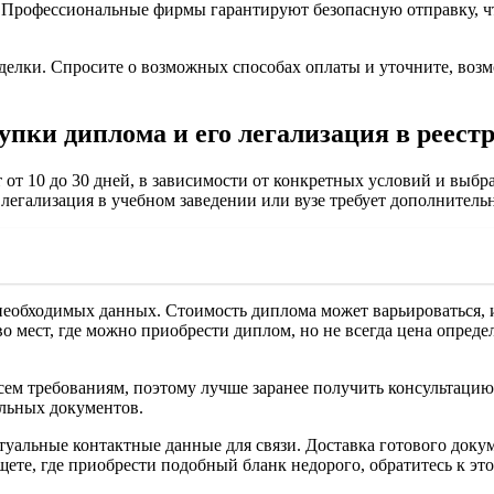
а. Профессиональные фирмы гарантируют безопасную отправку, 
делки. Спросите о возможных способах оплаты и уточните, возм
пки диплома и его легализация в реест
от 10 до 30 дней, в зависимости от конкретных условий и выбр
 легализация в учебном заведении или вузе требует дополнитель
необходимых данных. Стоимость диплома может варьироваться, и
 мест, где можно приобрести диплом, но не всегда цена определ
всем требованиям, поэтому лучше заранее получить консультаци
ельных документов.
уальные контактные данные для связи. Доставка готового докум
щете, где приобрести подобный бланк недорого, обратитесь к эт