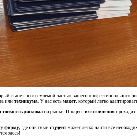
торый станет неотъемлемой частью вашего профессионального р
з
a или
техникума
. У нас есть
макет
, который легко адаптирова
стоимость диплома
на рынке. Процесс
изготовления
проходит 
шу
фирму
, где опытный
студент
может легко найти все необход
ся здесь!