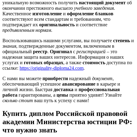
уникальную возможность получить
настоящий документ
об
окончании престижного
высшего учебного заведения
.
Качественное
изготовление
и
оформление бланков
соответствуют всем стандартам и требованиям, что
подтверждает их
оригинальность
и соответствие
предъявленным нормам
.
Воспользовавшись нашими услугами, вы получаете
степень
и
знания
, подтвержденные документом, включенным в
официальный
реестр
.
Оригинал
с
регистрацией
– это
надежная защита ваших интересов. Информация о наших
услугах и
готовых образцах
, а также
стоимость
доступна по
ссылке:
https://originality-diploma24.com
.
С нами вы можете
приобрести
надежный
документ
,
обеспечивающий успешное
авансирование
в карьере и
личной жизни. Быстрая
доставка
и
профессиональная
работа
гарантированы, а
цены
приятно удивят! Узнайте
сколько стоит
ваш путь к успеху с нами!
Купить диплом Российской правовой
академии Министерства юстиции РФ:
что нужно знать