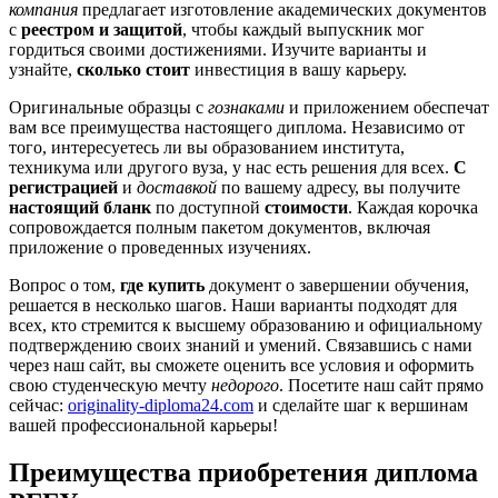
компания
предлагает изготовление академических документов
с
реестром и защитой
, чтобы каждый выпускник мог
гордиться своими достижениями. Изучите варианты и
узнайте,
сколько стоит
инвестиция в вашу карьеру.
Оригинальные образцы с
гознаками
и приложением обеспечат
вам все преимущества настоящего диплома. Независимо от
того, интересуетесь ли вы образованием института,
техникума или другого вуза, у нас есть решения для всех.
С
регистрацией
и
доставкой
по вашему адресу, вы получите
настоящий бланк
по доступной
стоимости
. Каждая корочка
сопровождается полным пакетом документов, включая
приложение о проведенных изучениях.
Вопрос о том,
где купить
документ о завершении обучения,
решается в несколько шагов. Наши варианты подходят для
всех, кто стремится к высшему образованию и официальному
подтверждению своих знаний и умений. Связавшись с нами
через наш сайт, вы сможете оценить все условия и оформить
свою студенческую мечту
недорого
. Посетите наш сайт прямо
сейчас:
originality-diploma24.com
и сделайте шаг к вершинам
вашей профессиональной карьеры!
Преимущества приобретения диплома