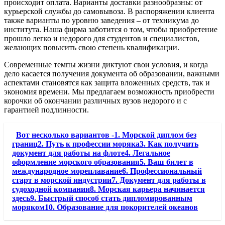
происходит оплата. Варианты доставки разнообразны: от
курьерской службы до самовывоза. В распоряжении клиента
также варианты по уровню заведения – от техникума до
института. Наша фирма заботится о том, чтобы приобретение
прошло легко и недорого для студентов и специалистов,
желающих повысить свою степень квалификации.
Современные темпы жизни диктуют свои условия, и когда
дело касается получения документа об образовании, важными
аспектами становятся как защита вложенных средств, так и
экономия времени. Мы предлагаем возможность приобрести
корочки об окончании различных вузов недорого и с
гарантией подлинности.
Вот несколько вариантов -1. Морской диплом без
границ2. Путь к профессии моряка3. Как получить
документ для работы на флоте4. Легальное
оформление морского образования5. Ваш билет в
международное мореплавание6. Профессиональный
старт в морской индустрии7. Документ для работы в
судоходной компании8. Морская карьера начинается
здесь9. Быстрый способ стать дипломированным
моряком10. Образование для покорителей океанов