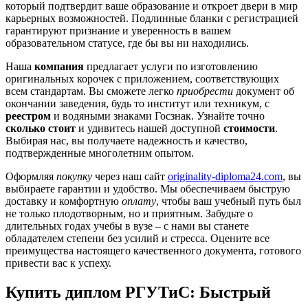
который подтвердит ваше образование и откроет двери в мир
карьерных возможностей. Подлинные бланки с регистрацией
гарантируют признание и уверенность в вашем
образовательном статусе, где бы вы ни находились.
Наша
компания
предлагает услуги по изготовлению
оригинальных корочек с приложением, соответствующих
всем стандартам. Вы сможете легко
приобрести
документ об
окончании заведения, будь то институт или техникум, с
реестром
и водяными знаками Госзнак. Узнайте точно
сколько стоит
и удивитесь нашей доступной
стоимости
.
Выбирая нас, вы получаете надежность и качество,
подтвержденные многолетним опытом.
Оформляя
покупку
через наш сайт
originality-diploma24.com
, вы
выбираете гарантии и удобство. Мы обеспечиваем быструю
доставку и комфортную
оплату
, чтобы ваш учебный путь был
не только плодотворным, но и приятным. Забудьте о
длительных годах учебы в вузе – с нами вы станете
обладателем степени без усилий и стресса. Оцените все
преимущества настоящего качественного документа, готового
привести вас к успеху.
Купить диплом РГУТиС: Быстрый