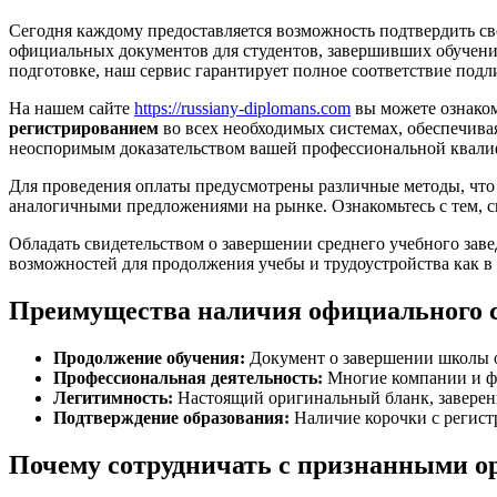
Сегодня каждому предоставляется возможность подтвердить с
официальных документов для студентов, завершивших обучение
подготовке, наш сервис гарантирует полное соответствие под
На нашем сайте
https://russiany-diplomans.com
вы можете ознаком
регистрированием
во всех необходимых системах, обеспечив
неоспоримым доказательством вашей профессиональной квал
Для проведения оплаты предусмотрены различные методы, что 
аналогичными предложениями на рынке. Ознакомьтесь с тем, ск
Обладать свидетельством о завершении среднего учебного зав
возможностей для продолжения учебы и трудоустройства как в н
Преимущества наличия официального 
Продолжение обучения:
Документ о завершении школы о
Профессиональная деятельность:
Многие компании и фи
Легитимность:
Настоящий оригинальный бланк, заверен
Подтверждение образования:
Наличие корочки с регист
Почему сотрудничать с признанными о