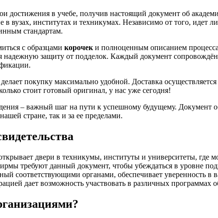
вои достижения в учебе, получив настоящий документ об акаде
 в вузах, институтах и техникумах. Независимо от того, идет 
линным стандартам.
иться с образцами
корочек
и полноценным описанием процесса
ая надежную защиту от подделок. Каждый документ сопровождён
ификации.
делает покупку максимально удобной. Доставка осуществляется
олько стоит готовый оригинал, у нас уже сегодня!
едения – важный шаг на пути к успешному будущему. Документ 
ашей стране, так и за ее пределами.
свидетельства
ткрывает двери в техникумы, институты и университеты, где м
рмы требуют данный документ, чтобы убеждаться в уровне подг
ный соответствующими органами, обеспечивает уверенность в 
рацией дает возможность участвовать в различных программах 
рганизациями?