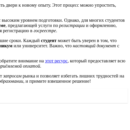
ь двери к новому опыту. Этот процесс можно упростить,
 высоким уровнем подготовки. Однако, для многих студентов
рме
, предлагающей услуги по
регистрации
и оформлению,
ая регистрацию в
госреестре
.
йшие сроки. Каждый
студент
может быть уверен в том, что
никум
или университет. Важно, что
настоящий документ
с
 обратите внимание на
этот ресурс
, который предоставляет всю
приёмлемой оплатой
.
ет
запросам
рынка и позволяет избегать лишних трудностей на
образовании
, и примите взвешенное решение!