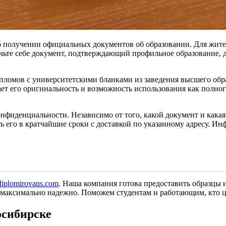
 о получении официальных документов об образовании. Для жит
чьте себе документ, подтверждающий профильное образование, 
ломов с университетскими бланками из заведения высшего обра
ает его оригинальность и возможность использования как полно
нфиденциальности. Независимо от того, какой документ и какая
 его в кратчайшие сроки с доставкой по указанному адресу. Инф
-diplomirovans.com
. Наша компания готова предоставить образцы и
о максимально надежно. Поможем студентам и работающим, кто ц
осибирске