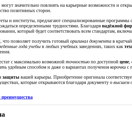
огут значительно повлиять на карьерные возможности и открыт
ство позитивных сторон.
еты и институты, предлагают специализированные программы с
ождаться определенными трудностями. Благодаря
надёжной фи
овании, который будет соответствовать всем стандартам, включ
й
, что позволяет получить готовый
оригинал документа
в кратча
веденные года учебы
в любых учебных заведениях, таких как
тех
ения.
естат с максимально возможной
точностью
по доступной
цене
,
ать
удобным способом и даже о вариантах получения
корочки
с
ля
защиты
вашей карьеры. Приобретение оригинала соответству
уществах, которые открываются благодаря документу о
высшем 
и преимущества
ма