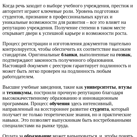
Когда речь заходит о выборе учебного учреждения, престиж и
авторитет играют ключевые роли. Уровень подготовки
студентов, признание в профессиональных кругах и
уникальные возможности для развития – все это влияет на
репутацию учреждения. Получение степени в таком месте
открывает двери к успешной карьере и возможности роста.
Процесс регистрации и изготовления документов тщательно
контролируется, чтобы обеспечить их соответствие высоким
стандартам. Оригинальные
бланки
, выполненные на
гознак
,
подтверждают законность полученного образования.
Настоящий
документ
с реестром гарантирует подлинность и
может быть легко проверен на подлинность любым
работодателем.
Высшие учебные заведения, такие как
университеты
,
втузы
и
техникумы
, построили прочную репутацию благодаря
высококачественному образованию и инновационным
программам. Процесс
обучения
здесь интенсивный,
направленный на всестороннее развитие
студента
, который
получает не только теоретические знания, но и практические
навыки. Это позволяет выпускникам быть востребованными
специалистами на рынке труда.
Оплата за
образование
может варьироваться, и, чтобы понять,