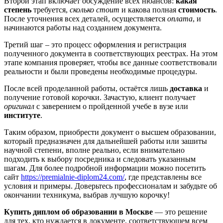
Второй этап включает обсуждение всех нюансов:
какая
степень
требуется,
сколько стоит
и какова полная
стоимость
.
После уточнения всех деталей, осуществляется
оплата
, и
начинаются работы над созданием документа.
Третий шаг – это процесс оформления и регистрация
полученного документа в соответствующих реестрах. На этом
этапе компания проверяет, чтобы все данные соответствовали
реальности и были проведены необходимые процедуры.
После всей проделанной работы, остаётся лишь
доставка
и
получение готовой корочки. Зачастую, клиент получает
оригинал
с заверением о пройденной учебе в вузе или
институте
.
Таким образом, приобрести документ о высшем образовании,
который предназначен для дальнейшей работы или зашиты
научной степени, вполне реально, если внимательно
подходить к выбору посредника и следовать указанным
шагам. Для более подробной информации можно посетить
сайт
https://premialnie-diplom24.com/
, где представлены все
условия и примеры. Доверьтесь профессионалам и забудьте об
окончании техникума, выбрав лучшую корочку!
Купить диплом об образовании в Москве
— это решение
для тех, кто нуждается в документе, соответствующем всем