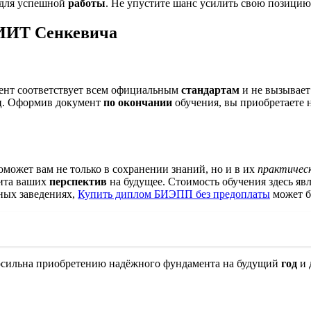
 для успешной
работы
. Не упустите шанс усилить свою позицию
ИИТ Сенкевича
мент соответствует всем официальным
стандартам
и не вызывает
ц. Оформив документ
по окончании
обучения, вы приобретаете 
может вам не только в сохранении знаний, но и в их
практичес
щита ваших
перспектив
на будущее. Стоимость обучения здесь яв
ных заведениях,
Купить диплом БИЭПП без предоплаты
может б
носильна приобретению надёжного фундамента на будущий
год
и 