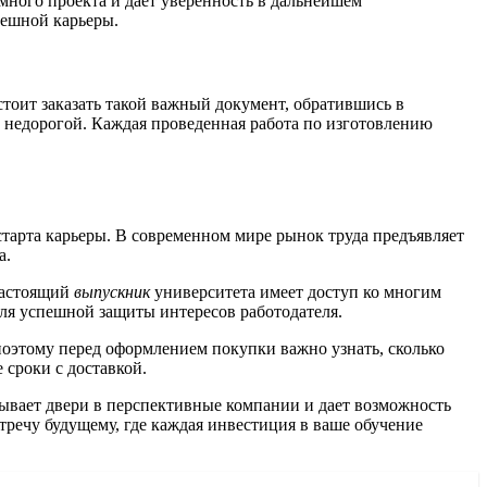
много проекта и дает уверенность в дальнейшем
пешной карьеры.
стоит заказать такой важный документ, обратившись в
 недорогой. Каждая проведенная работа по изготовлению
тарта карьеры. В современном мире рынок труда предъявляет
а.
Настоящий
выпускник
университета имеет доступ ко многим
для успешной защиты интересов работодателя.
поэтому перед оформлением покупки важно узнать, сколько
 сроки с доставкой.
ывает двери в перспективные компании и дает возможность
тречу будущему, где каждая инвестиция в ваше обучение