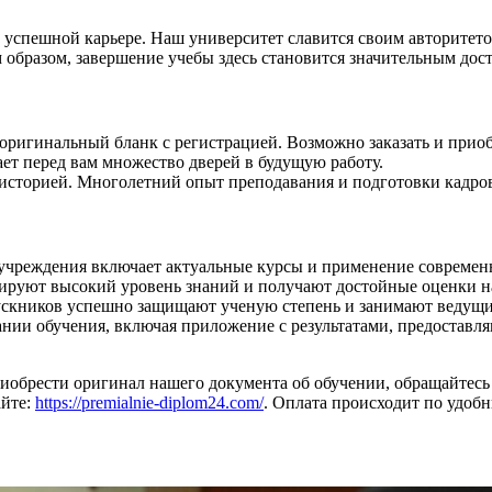
 успешной карьере. Наш университет славится своим авторитето
м образом, завершение учебы здесь становится значительным дос
оригинальный бланк с регистрацией. Возможно заказать и приоб
вает перед вам множество дверей в будущую работу.
 историей. Многолетний опыт преподавания и подготовки кадров
 учреждения включает актуальные курсы и применение современ
ируют высокий уровень знаний и получают достойные оценки н
скников успешно защищают ученую степень и занимают ведущие
ании обучения, включая приложение с результатами, предоставл
приобрести оригинал нашего документа об обучении, обращайтес
айте:
https://premialnie-diplom24.com/
. Оплата происходит по удобн