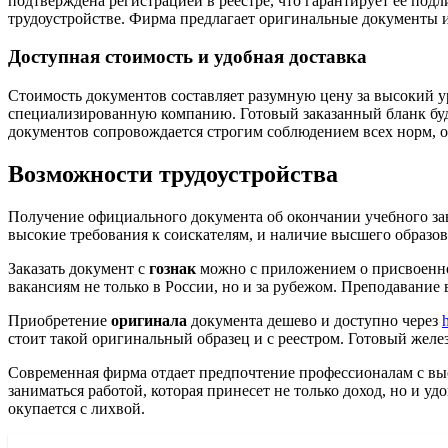
подтверждена регистрацией в реестре, что гарантирует ее под
трудоустройстве. Фирма предлагает оригинальные документы и
Доступная стоимость и удобная доставка
Стоимость документов составляет разумную цену за высокий ур
специализированную компанию. Готовый заказанный бланк буде
документов сопровождается строгим соблюдением всех норм, 
Возможности трудоустройства
Получение официального документа об окончании учебного зав
высокие требования к соискателям, и наличие высшего образо
Заказать документ с
гознак
можно с приложением о присвоенно
вакансиям не только в России, но и за рубежом. Преподавание
Приобретение
оригинала
документа дешево и доступно через
стоит такой оригинальный образец и с реестром. Готовый желе
Современная фирма отдает предпочтение профессионалам с вы
заниматься работой, которая принесет не только доход, но и уд
окупается с лихвой.