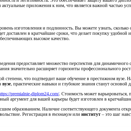
линность и легитимность. Это обеспечивает защиту вашего дипло
 актуальные приложения к ним, что является важной частью ус
овень изготовления и подлинность. Вы можете узнать, сколько 
т доставлен в кратчайшие сроки, что делает покупку удобной и
обеспечивающих высокое качество.
едения предоставляет множество перспектив для динамичного с
вания значительно расширяет горизонты профессионального рост
й степени, что подтвердит ваше обучение в престижном вузе. 
 в
вузе
, практические навыки и глубокие знания станут основой 
https://premialnie-diplom24.com/
. Стоимость может варьироваться, 
зный аргумент для вашей карьеры будет изготовлен в кратчайшие
сшим образованием. Наличие соответствующего документа откр
овольствие. Регистрация в
техникум
или
институт
– это шаг навс