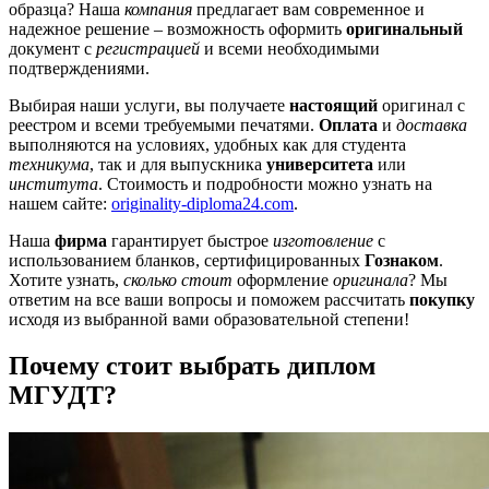
образца? Наша
компания
предлагает вам современное и
надежное решение – возможность оформить
оригинальный
документ с
регистрацией
и всеми необходимыми
подтверждениями.
Выбирая наши услуги, вы получаете
настоящий
оригинал с
реестром и всеми требуемыми печатями.
Оплата
и
доставка
выполняются на условиях, удобных как для студента
техникума
, так и для выпускника
университета
или
института
. Стоимость и подробности можно узнать на
нашем сайте:
originality-diploma24.com
.
Наша
фирма
гарантирует быстрое
изготовление
с
использованием бланков, сертифицированных
Гознаком
.
Хотите узнать,
сколько стоит
оформление
оригинала
? Мы
ответим на все ваши вопросы и поможем рассчитать
покупку
исходя из выбранной вами образовательной степени!
Почему стоит выбрать диплом
МГУДТ?