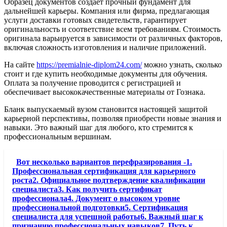
Образец документов создает прочный фундамент для
дальнейшей карьеры. Компания или фирма, предлагающая
услуги доставки готовых свидетельств, гарантирует
оригинальность и соответствие всем требованиям. Стоимость
оригинала варьируется в зависимости от различных факторов,
включая сложность изготовления и наличие приложений.
На сайте
https://premialnie-diplom24.com/
можно узнать, сколько
стоит и где купить необходимые документы для обучения.
Оплата за получение проводится с регистрацией и
обеспечивает высококачественные материалы от Гознака.
Бланк выпускаемый вузом становится настоящей защитой
карьерной перспективы, позволяя приобрести новые знания и
навыки. Это важный шаг для любого, кто стремится к
профессиональным вершинам.
Вот несколько вариантов перефразирования -1.
Профессиональная сертификация для карьерного
роста2. Официальное подтверждение квалификации
специалиста3. Как получить сертификат
профессионала4. Документ о высоком уровне
профессиональной подготовки5. Сертификация
специалиста для успешной работы6. Важный шаг к
признанию профессиональных навыков7. Путь к