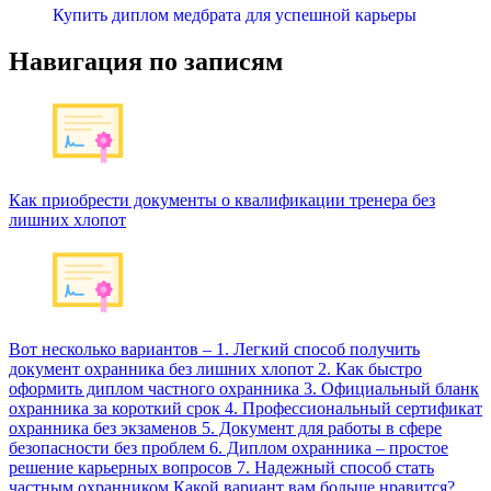
Купить диплом медбрата для успешной карьеры
Навигация по записям
Как приобрести документы о квалификации тренера без
лишних хлопот
Вот несколько вариантов – 1. Легкий способ получить
документ охранника без лишних хлопот 2. Как быстро
оформить диплом частного охранника 3. Официальный бланк
охранника за короткий срок 4. Профессиональный сертификат
охранника без экзаменов 5. Документ для работы в сфере
безопасности без проблем 6. Диплом охранника – простое
решение карьерных вопросов 7. Надежный способ стать
частным охранником Какой вариант вам больше нравится?