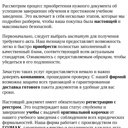
Рассмотрим процесс приобретения нужного документа об
успешном завершении обучения в престижном учебном
заведении. Это включает в себя несколько этапов, которые мы
подробно разберем, чтобы ваша покупка была
настоящей
и
максимально безопасной.
Первоначально, следует выбрать
институт
для получения
требуемого акта. Наш
техникум
предоставляет возможность
легко и быстро
приобрести
полностью заполненный и
качественный
бланк
, соответствующий всем актуальным
стандартам. Ознакомьтесь с предоставляемым
образцом
, чтобы
убедиться в его подлинности.
Зачастую таких услуг предоставляется немало и важно
доверять
компаниям
, прошедшим проверку. С нашей
фирмой
возможна
защита
всех транзакций и гарантированная
доставка
готового
пакета документов в удобные для вас
сроки.
Настоящий документ имеет обязательную
регистрацию с
реестром
. Это подтверждает ваш статус
студента
и
завершение
учебы
с выдачей
оригинальной корочки
от
нашего учебного заведения с соблюдением всех юридических
формальностей. Наша фирма работает с производством по
ГОЗНАК
, гарантируя качество и подлинность каждого акта.