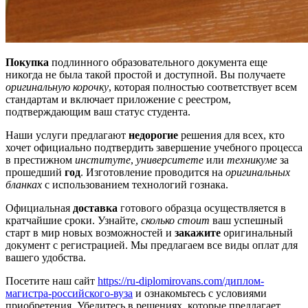
Покупка
подлинного образовательного документа еще
никогда не была такой простой и доступной. Вы получаете
оригинальную корочку
, которая полностью соответствует всем
стандартам и включает приложение с реестром,
подтверждающим ваш статус студента.
Наши услуги предлагают
недорогие
решения для всех, кто
хочет официально подтвердить завершение учебного процесса
в престижном
институте
,
университете
или
техникуме
за
прошедший
год
. Изготовление проводится на
оригинальных
бланках
с использованием технологий гознака.
Официальная
доставка
готового образца осуществляется в
кратчайшие сроки. Узнайте,
сколько стоит
ваш успешный
старт в мир новых возможностей и
закажите
оригинальный
документ с регистрацией. Мы предлагаем все виды оплат для
вашего удобства.
Посетите наш сайт
https://ru-diplomirovans.com/диплом-
магистра-российского-вуза
и ознакомьтесь с условиями
приобретения. Убедитесь в решениях, которые предлагает