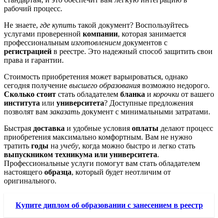
рабочий процесс.
Не знаете,
где купить
такой документ? Воспользуйтесь
услугами проверенной
компании
, которая занимается
профессиональным
изготовлением
документов с
регистрацией
в реестре. Это надежный способ защитить свои
права и гарантии.
Стоимость приобретения может варьироваться, однако
сегодня получение
высшего образования
возможно недорого.
Сколько стоит
стать обладателем
бланка
и
корочки
от вашего
института
или
университета
? Доступные предложения
позволят вам
заказать
документ с минимальными затратами.
Быстрая
доставка
и удобные условия
оплаты
делают процесс
приобретения максимально комфортным. Вам не нужно
тратить
годы
на
учебу
, когда можно быстро и легко стать
выпускником техникума или университета
.
Профессиональные услуги помогут вам стать обладателем
настоящего
образца
, который будет неотличим от
оригинального.
Купите диплом об образовании с занесением в реестр