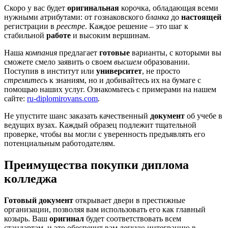
Скоро у вас будет
оригинальная
корочка, обладающая всеми
нужными атрибутами: от гознаковского
бланка
до
настоящей
регистрации в
реестре
. Каждое решение – это шаг к
стабильной
работе
и высоким вершинам.
Наша
компания
предлагает
готовые
варианты, с которыми вы
сможете смело заявить о своем
высшем
образовании.
Поступив в институт или
университет
, не просто
стремитесь
к знаниям, но и добивайтесь их на бумаге с
помощью наших услуг. Ознакомьтесь с примерами на нашем
сайте:
ru-diplomirovans.com
.
Не упустите шанс заказать качественный
документ
об учебе в
ведущих вузах. Каждый образец подлежит тщательной
проверке, чтобы вы могли с уверенность предъявлять его
потенциальным работодателям.
Преимущества покупки диплома
колледжа
Готовый документ
открывает двери в престижные
организации, позволяя вам использовать его как главный
козырь. Ваш
оригинал
будет соответствовать всем
стандартам, и это обеспечит вам легкую интеграцию в